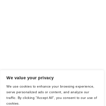
Königlich verloren
Essenz der Magie 2
Vom Fluch der entzweit
U
nexpected Love
Sankt irgendwas
Wenn zwei sich texten
Percy Jackson 2
We value your privacy
© Nadine Stang || Bücherhummel 2016 - 2018 ||
Impressum
||
We use cookies to enhance your browsing experience,
Datenschutzbestimmung
||
Disclaimer
serve personalized ads or content, and analyze our
traffic. By clicking "Accept All", you consent to our use of
cookies.