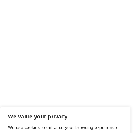
INFO
Rezensionsexemplar,
sind auch als solche gekennzeichnet, die
ich als Tausch gegen eine Rezension erhalten habe. Meine
Meinung wird dadurch nicht beeinflusst.
Falls einige Daten als Werbung gekennzeichnet sind, handelt es
sich hierbei um Vorgaben, seitens des Verlages/Autoren/der
Agentur.
Mit einem Klick auf die
verwendeten Links
verlassen sie die
Webseite und es werden Daten an die jeweiligen Server der Seiten
gesendet.
We value your privacy
© Nadine Stang || Bücherhummel 2016 - 2018 ||
Impressum
||
We use cookies to enhance your browsing experience,
Datenschutzbestimmung
||
Disclaimer