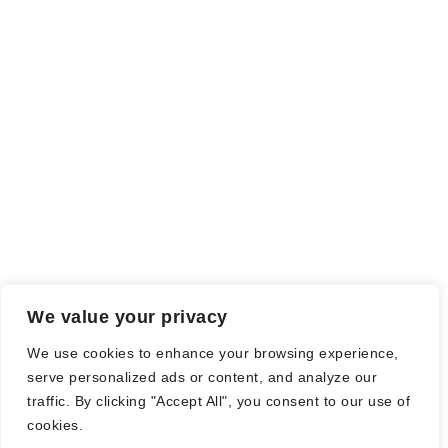
ich als Tausch gegen eine Rezension erhalten habe. Meine
Meinung wird dadurch nicht beeinflusst.
Falls einige Daten als Werbung gekennzeichnet sind, handelt es
sich hierbei um Vorgaben, seitens des Verlages/Autoren/der
Agentur.
Mit einem Klick auf die
verwendeten Links
verlassen sie die
Webseite und es werden Daten an die jeweiligen Server der Seiten
gesendet.
We value your privacy
© Nadine Stang || Bücherhummel 2016 - 2018 ||
Impressum
||
We use cookies to enhance your browsing experience,
Datenschutzbestimmung
||
Disclaimer
serve personalized ads or content, and analyze our
traffic. By clicking "Accept All", you consent to our use of
cookies.