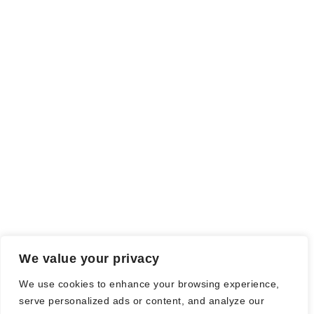
Rezensionsexemplar,
sind auch als solche gekennzeichnet, die
ich als Tausch gegen eine Rezension erhalten habe. Meine
Meinung wird dadurch nicht beeinflusst.
Falls einige Daten als Werbung gekennzeichnet sind, handelt es
sich hierbei um Vorgaben, seitens des Verlages/Autoren/der
Agentur.
Mit einem Klick auf die
verwendeten Links
verlassen sie die
Webseite und es werden Daten an die jeweiligen Server der Seiten
gesendet.
We value your privacy
© Nadine Stang || Bücherhummel 2016 - 2018 ||
Impressum
||
We use cookies to enhance your browsing experience,
Datenschutzbestimmung
||
Disclaimer
serve personalized ads or content, and analyze our