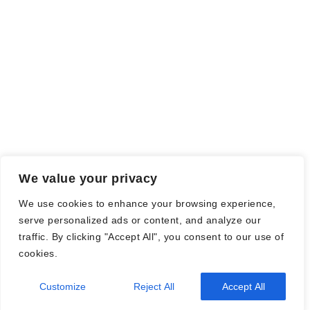
Falls einige Daten als Werbung gekennzeichnet sind, handelt es
sich hierbei um Vorgaben, seitens des Verlages/Autoren/der
Agentur.
Mit einem Klick auf die
verwendeten Links
verlassen sie die
Webseite und es werden Daten an die jeweiligen Server der Seiten
gesendet.
We value your privacy
© Nadine Stang || Bücherhummel 2016 - 2018 ||
Impressum
||
We use cookies to enhance your browsing experience,
Datenschutzbestimmung
||
Disclaimer
serve personalized ads or content, and analyze our
traffic. By clicking "Accept All", you consent to our use of
cookies.
2026
| Theme by
Spiracle Themes
Customize
Reject All
Accept All