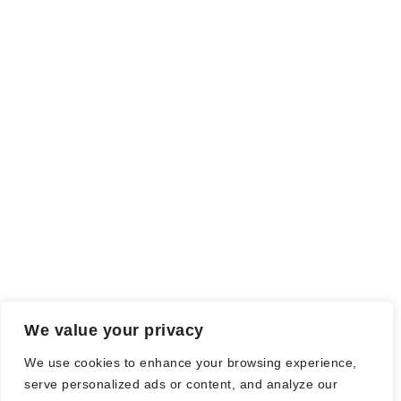
Rezensionsexemplar,
sind auch als solche gekennzeichnet, die
ich als Tausch gegen eine Rezension erhalten habe. Meine
Meinung wird dadurch nicht beeinflusst.
Falls einige Daten als Werbung gekennzeichnet sind, handelt es
sich hierbei um Vorgaben, seitens des Verlages/Autoren/der
Agentur.
Mit einem Klick auf die
verwendeten Links
verlassen sie die
Webseite und es werden Daten an die jeweiligen Server der Seiten
gesendet.
We value your privacy
© Nadine Stang || Bücherhummel 2016 - 2018 ||
Impressum
||
We use cookies to enhance your browsing experience,
Datenschutzbestimmung
||
Disclaimer
serve personalized ads or content, and analyze our