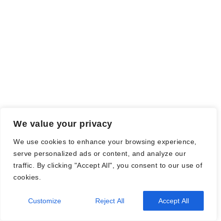
Falls einige Daten als Werbung gekennzeichnet sind, handelt es
sich hierbei um Vorgaben, seitens des Verlages/Autoren/der
Agentur.
Mit einem Klick auf die
verwendeten Links
verlassen sie die
Webseite und es werden Daten an die jeweiligen Server der Seiten
gesendet.
We value your privacy
© Nadine Stang || Bücherhummel 2016 - 2018 ||
Impressum
||
We use cookies to enhance your browsing experience,
Datenschutzbestimmung
||
Disclaimer
serve personalized ads or content, and analyze our
traffic. By clicking "Accept All", you consent to our use of
cookies.
2026
| Theme by
Spiracle Themes
Customize
Reject All
Accept All