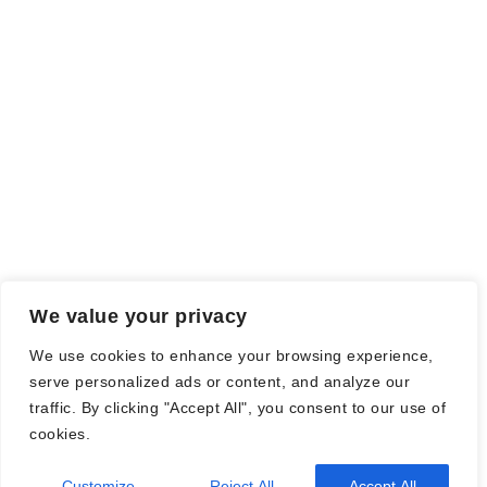
Meinung wird dadurch nicht beeinflusst.
Falls einige Daten als Werbung gekennzeichnet sind, handelt es
sich hierbei um Vorgaben, seitens des Verlages/Autoren/der
Agentur.
Mit einem Klick auf die
verwendeten Links
verlassen sie die
Webseite und es werden Daten an die jeweiligen Server der Seiten
gesendet.
We value your privacy
© Nadine Stang || Bücherhummel 2016 - 2018 ||
Impressum
||
We use cookies to enhance your browsing experience,
Datenschutzbestimmung
||
Disclaimer
serve personalized ads or content, and analyze our
traffic. By clicking "Accept All", you consent to our use of
cookies.
Customize
Reject All
Accept All
2026
| Theme by
Spiracle Themes