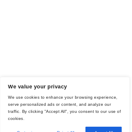
Meinung wird dadurch nicht beeinflusst.
Falls einige Daten als Werbung gekennzeichnet sind, handelt es
sich hierbei um Vorgaben, seitens des Verlages/Autoren/der
Agentur.
Mit einem Klick auf die
verwendeten Links
verlassen sie die
Webseite und es werden Daten an die jeweiligen Server der Seiten
gesendet.
We value your privacy
© Nadine Stang || Bücherhummel 2016 - 2018 ||
Impressum
||
We use cookies to enhance your browsing experience,
Datenschutzbestimmung
||
Disclaimer
serve personalized ads or content, and analyze our
traffic. By clicking "Accept All", you consent to our use of
cookies.