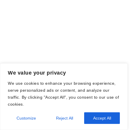
Falls einige Daten als Werbung gekennzeichnet sind, handelt es
sich hierbei um Vorgaben, seitens des Verlages/Autoren/der
Agentur.
Mit einem Klick auf die
verwendeten Links
verlassen sie die
Webseite und es werden Daten an die jeweiligen Server der Seiten
gesendet.
We value your privacy
© Nadine Stang || Bücherhummel 2016 - 2018 ||
Impressum
||
We use cookies to enhance your browsing experience,
Datenschutzbestimmung
||
Disclaimer
serve personalized ads or content, and analyze our
traffic. By clicking "Accept All", you consent to our use of
cookies.
Customize
2026
| Theme by
Reject All
Spiracle Themes
Accept All