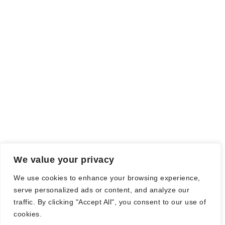
ich als Tausch gegen eine Rezension erhalten habe. Meine
Meinung wird dadurch nicht beeinflusst.
Falls einige Daten als Werbung gekennzeichnet sind, handelt es
sich hierbei um Vorgaben, seitens des Verlages/Autoren/der
Agentur.
Mit einem Klick auf die
verwendeten Links
verlassen sie die
Webseite und es werden Daten an die jeweiligen Server der Seiten
gesendet.
We value your privacy
© Nadine Stang || Bücherhummel 2016 - 2018 ||
Impressum
||
We use cookies to enhance your browsing experience,
Datenschutzbestimmung
||
Disclaimer
serve personalized ads or content, and analyze our
traffic. By clicking "Accept All", you consent to our use of
cookies.