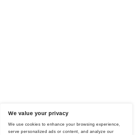
Rezensionsexemplar,
sind auch als solche gekennzeichnet, die
ich als Tausch gegen eine Rezension erhalten habe. Meine
Meinung wird dadurch nicht beeinflusst.
Falls einige Daten als Werbung gekennzeichnet sind, handelt es
sich hierbei um Vorgaben, seitens des Verlages/Autoren/der
Agentur.
Mit einem Klick auf die
verwendeten Links
verlassen sie die
Webseite und es werden Daten an die jeweiligen Server der Seiten
gesendet.
We value your privacy
© Nadine Stang || Bücherhummel 2016 - 2018 ||
Impressum
||
We use cookies to enhance your browsing experience,
Datenschutzbestimmung
||
Disclaimer
serve personalized ads or content, and analyze our