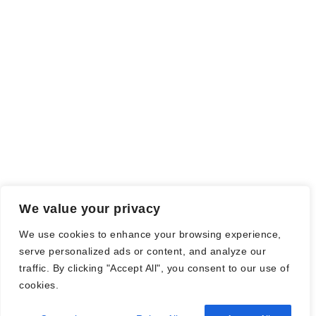
Meinung wird dadurch nicht beeinflusst.
Falls einige Daten als Werbung gekennzeichnet sind, handelt es
sich hierbei um Vorgaben, seitens des Verlages/Autoren/der
Agentur.
Mit einem Klick auf die
verwendeten Links
verlassen sie die
Webseite und es werden Daten an die jeweiligen Server der Seiten
gesendet.
We value your privacy
© Nadine Stang || Bücherhummel 2016 - 2018 ||
Impressum
||
We use cookies to enhance your browsing experience,
Datenschutzbestimmung
||
Disclaimer
serve personalized ads or content, and analyze our
traffic. By clicking "Accept All", you consent to our use of
cookies.