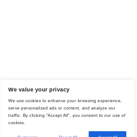
Meinung wird dadurch nicht beeinflusst.
Falls einige Daten als Werbung gekennzeichnet sind, handelt es
sich hierbei um Vorgaben, seitens des Verlages/Autoren/der
Agentur.
Mit einem Klick auf die
verwendeten Links
verlassen sie die
Webseite und es werden Daten an die jeweiligen Server der Seiten
gesendet.
We value your privacy
© Nadine Stang || Bücherhummel 2016 - 2018 ||
Impressum
||
We use cookies to enhance your browsing experience,
Datenschutzbestimmung
||
Disclaimer
serve personalized ads or content, and analyze our
traffic. By clicking "Accept All", you consent to our use of
cookies.