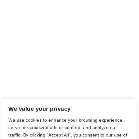
Rezensionsexemplar,
sind auch als solche gekennzeichnet, die
ich als Tausch gegen eine Rezension erhalten habe. Meine
Meinung wird dadurch nicht beeinflusst.
Falls einige Daten als Werbung gekennzeichnet sind, handelt es
sich hierbei um Vorgaben, seitens des Verlages/Autoren/der
Agentur.
Mit einem Klick auf die
verwendeten Links
verlassen sie die
Webseite und es werden Daten an die jeweiligen Server der Seiten
gesendet.
We value your privacy
© Nadine Stang || Bücherhummel 2016 - 2018 ||
Impressum
||
We use cookies to enhance your browsing experience,
Datenschutzbestimmung
||
Disclaimer
serve personalized ads or content, and analyze our
traffic. By clicking "Accept All", you consent to our use of