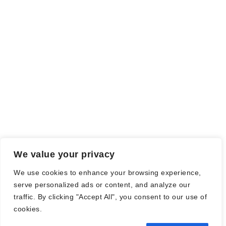
Meinung wird dadurch nicht beeinflusst.
Falls einige Daten als Werbung gekennzeichnet sind, handelt es
sich hierbei um Vorgaben, seitens des Verlages/Autoren/der
Agentur.
Mit einem Klick auf die
verwendeten Links
verlassen sie die
Webseite und es werden Daten an die jeweiligen Server der Seiten
gesendet.
We value your privacy
© Nadine Stang || Bücherhummel 2016 - 2018 ||
Impressum
||
We use cookies to enhance your browsing experience,
Datenschutzbestimmung
||
Disclaimer
serve personalized ads or content, and analyze our
traffic. By clicking "Accept All", you consent to our use of
cookies.