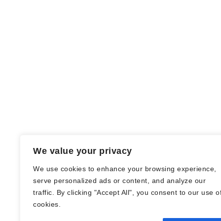
We value your privacy
We use cookies to enhance your browsing experience,
serve personalized ads or content, and analyze our
traffic. By clicking "Accept All", you consent to our use o
© Nadine Stang || Bücherhummel 2016 -
cookies.
2018 ||
Impressum
||