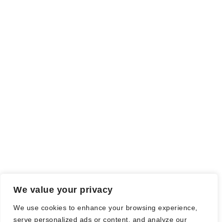
INFO
Rezensionsexemplar,
sind auch als solche gekennzeichnet, die
ich als Tausch gegen eine Rezension erhalten habe. Meine
Meinung wird dadurch nicht beeinflusst.
Falls einige Daten als Werbung gekennzeichnet sind, handelt es
sich hierbei um Vorgaben, seitens des Verlages/Autoren/der
Agentur.
Mit einem Klick auf die
verwendeten Links
verlassen sie die
Webseite und es werden Daten an die jeweiligen Server der Seiten
gesendet.
We value your privacy
© Nadine Stang || Bücherhummel 2016 - 2018 ||
Impressum
||
We use cookies to enhance your browsing experience,
Datenschutzbestimmung
||
Disclaimer
serve personalized ads or content, and analyze our