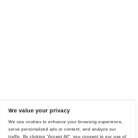
© Nadine Stang || Bücherhummel 2016 - 2018 ||
Impressum
||
Datenschutzbestimmung
||
Disclaimer
2026
| Theme by
Spiracle Themes
We value your privacy
We use cookies to enhance your browsing experience,
serve personalized ads or content, and analyze our
traffic. By clicking "Accept All", you consent to our use of