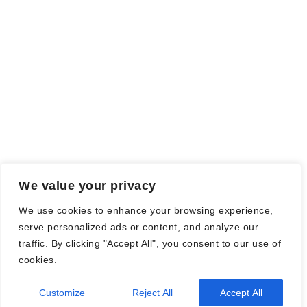
Falls einige Daten als Werbung gekennzeichnet sind, handelt es
sich hierbei um Vorgaben, seitens des Verlages/Autoren/der
Agentur.
Mit einem Klick auf die
verwendeten Links
verlassen sie die
Webseite und es werden Daten an die jeweiligen Server der Seiten
gesendet.
We value your privacy
© Nadine Stang || Bücherhummel 2016 - 2018 ||
Impressum
||
We use cookies to enhance your browsing experience,
Datenschutzbestimmung
||
Disclaimer
serve personalized ads or content, and analyze our
traffic. By clicking "Accept All", you consent to our use of
cookies.
Customize
2026
| Theme by
Reject All
Spiracle Themes
Accept All