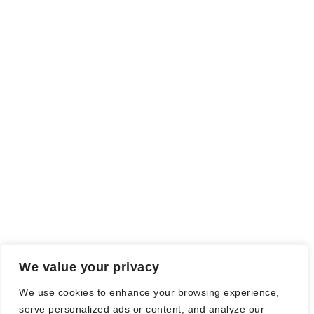
INFO
Rezensionsexemplar,
sind auch als solche gekennzeichnet, die
ich als Tausch gegen eine Rezension erhalten habe. Meine
Meinung wird dadurch nicht beeinflusst.
Falls einige Daten als Werbung gekennzeichnet sind, handelt es
sich hierbei um Vorgaben, seitens des Verlages/Autoren/der
Agentur.
Mit einem Klick auf die
verwendeten Links
verlassen sie die
Webseite und es werden Daten an die jeweiligen Server der Seiten
gesendet.
We value your privacy
© Nadine Stang || Bücherhummel 2016 - 2018 ||
Impressum
||
We use cookies to enhance your browsing experience,
Datenschutzbestimmung
||
Disclaimer
serve personalized ads or content, and analyze our