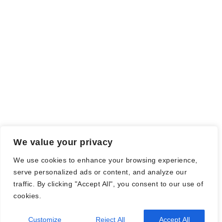
Meinung wird dadurch nicht beeinflusst.
Falls einige Daten als Werbung gekennzeichnet sind, handelt es
sich hierbei um Vorgaben, seitens des Verlages/Autoren/der
Agentur.
Mit einem Klick auf die
verwendeten Links
verlassen sie die
Webseite und es werden Daten an die jeweiligen Server der Seiten
gesendet.
We value your privacy
© Nadine Stang || Bücherhummel 2016 - 2018 ||
Impressum
||
We use cookies to enhance your browsing experience,
Datenschutzbestimmung
||
Disclaimer
serve personalized ads or content, and analyze our
traffic. By clicking "Accept All", you consent to our use of
cookies.
2026
| Theme by
Spiracle Themes
Customize
Reject All
Accept All