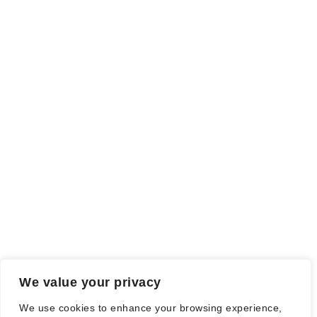
INFO
Rezensionsexemplar,
sind auch als solche gekennzeichnet, die
ich als Tausch gegen eine Rezension erhalten habe. Meine
Meinung wird dadurch nicht beeinflusst.
Falls einige Daten als Werbung gekennzeichnet sind, handelt es
sich hierbei um Vorgaben, seitens des Verlages/Autoren/der
Agentur.
Mit einem Klick auf die
verwendeten Links
verlassen sie die
Webseite und es werden Daten an die jeweiligen Server der Seiten
gesendet.
We value your privacy
© Nadine Stang || Bücherhummel 2016 - 2018 ||
Impressum
||
We use cookies to enhance your browsing experience,