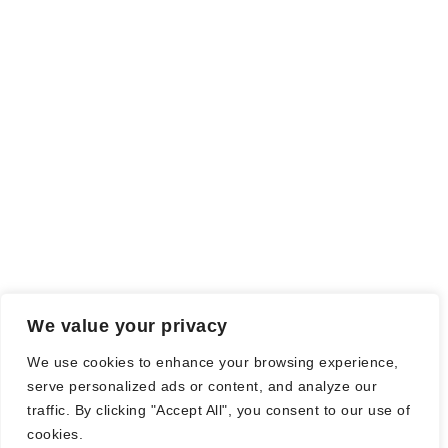
ich als Tausch gegen eine Rezension erhalten habe. Meine
Meinung wird dadurch nicht beeinflusst.
Falls einige Daten als Werbung gekennzeichnet sind, handelt es
sich hierbei um Vorgaben, seitens des Verlages/Autoren/der
Agentur.
Mit einem Klick auf die
verwendeten Links
verlassen sie die
Webseite und es werden Daten an die jeweiligen Server der Seiten
gesendet.
We value your privacy
© Nadine Stang || Bücherhummel 2016 - 2018 ||
Impressum
||
We use cookies to enhance your browsing experience,
Datenschutzbestimmung
||
Disclaimer
serve personalized ads or content, and analyze our
traffic. By clicking "Accept All", you consent to our use of
cookies.