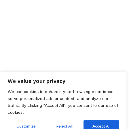
Falls einige Daten als Werbung gekennzeichnet sind, handelt es
sich hierbei um Vorgaben, seitens des Verlages/Autoren/der
Agentur.
Mit einem Klick auf die
verwendeten Links
verlassen sie die
Webseite und es werden Daten an die jeweiligen Server der Seiten
gesendet.
We value your privacy
© Nadine Stang || Bücherhummel 2016 - 2018 ||
Impressum
||
We use cookies to enhance your browsing experience,
Datenschutzbestimmung
||
Disclaimer
serve personalized ads or content, and analyze our
traffic. By clicking "Accept All", you consent to our use of
cookies.
Customize
Reject All
Accept All
2026
| Theme by
Spiracle Themes