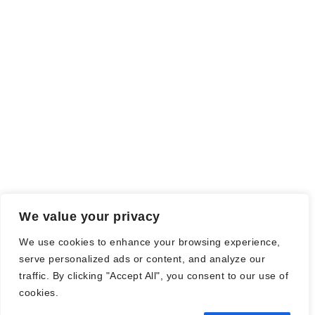
ich als Tausch gegen eine Rezension erhalten habe. Meine
Meinung wird dadurch nicht beeinflusst.
Falls einige Daten als Werbung gekennzeichnet sind, handelt es
sich hierbei um Vorgaben, seitens des Verlages/Autoren/der
Agentur.
Mit einem Klick auf die
verwendeten Links
verlassen sie die
Webseite und es werden Daten an die jeweiligen Server der Seiten
gesendet.
We value your privacy
© Nadine Stang || Bücherhummel 2016 - 2018 ||
Impressum
||
We use cookies to enhance your browsing experience,
Datenschutzbestimmung
||
Disclaimer
serve personalized ads or content, and analyze our
traffic. By clicking "Accept All", you consent to our use of
cookies.