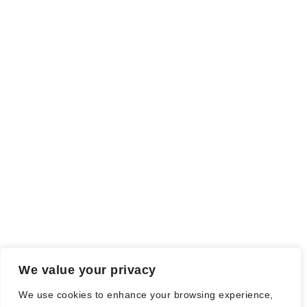
INFO
Rezensionsexemplar,
sind auch als solche gekennzeichnet, die
ich als Tausch gegen eine Rezension erhalten habe. Meine
Meinung wird dadurch nicht beeinflusst.
Falls einige Daten als Werbung gekennzeichnet sind, handelt es
sich hierbei um Vorgaben, seitens des Verlages/Autoren/der
Agentur.
Mit einem Klick auf die
verwendeten Links
verlassen sie die
Webseite und es werden Daten an die jeweiligen Server der Seiten
gesendet.
We value your privacy
© Nadine Stang || Bücherhummel 2016 - 2018 ||
Impressum
||
We use cookies to enhance your browsing experience,
Datenschutzbestimmung
||
Disclaimer