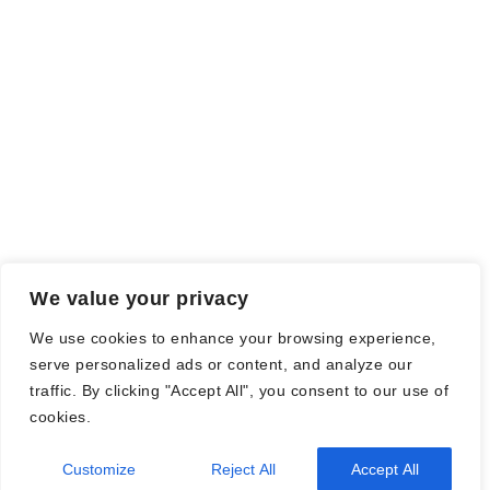
Falls einige Daten als Werbung gekennzeichnet sind, handelt es
sich hierbei um Vorgaben, seitens des Verlages/Autoren/der
Agentur.
Mit einem Klick auf die
verwendeten Links
verlassen sie die
Webseite und es werden Daten an die jeweiligen Server der Seiten
gesendet.
We value your privacy
© Nadine Stang || Bücherhummel 2016 - 2018 ||
Impressum
||
We use cookies to enhance your browsing experience,
Datenschutzbestimmung
||
Disclaimer
serve personalized ads or content, and analyze our
traffic. By clicking "Accept All", you consent to our use of
cookies.
2026
| Theme by
Spiracle Themes
Customize
Reject All
Accept All