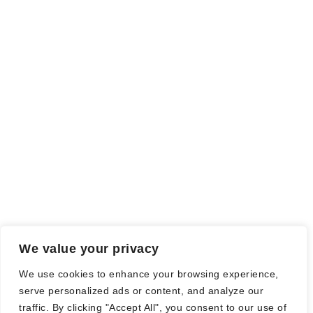
Rezensionsexemplar,
sind auch als solche gekennzeichnet, die
ich als Tausch gegen eine Rezension erhalten habe. Meine
Meinung wird dadurch nicht beeinflusst.
Falls einige Daten als Werbung gekennzeichnet sind, handelt es
sich hierbei um Vorgaben, seitens des Verlages/Autoren/der
Agentur.
Mit einem Klick auf die
verwendeten Links
verlassen sie die
Webseite und es werden Daten an die jeweiligen Server der Seiten
gesendet.
We value your privacy
© Nadine Stang || Bücherhummel 2016 - 2018 ||
Impressum
||
We use cookies to enhance your browsing experience,
Datenschutzbestimmung
||
Disclaimer
serve personalized ads or content, and analyze our
traffic. By clicking "Accept All", you consent to our use of