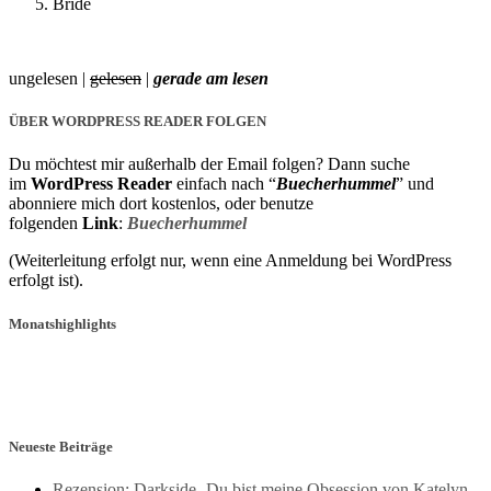
Bride
ungelesen |
gelesen
|
gerade am lesen
ÜBER WORDPRESS READER FOLGEN
Du möchtest mir außerhalb der Email folgen? Dann suche
im
WordPress Reader
einfach nach “
Buecherhummel
” und
abonniere mich dort kostenlos, oder benutze
folgenden
Link
:
Buecherhummel
(Weiterleitung erfolgt nur, wenn eine Anmeldung bei WordPress
erfolgt ist).
Monatshighlights
Neueste Beiträge
Rezension: Darkside- Du bist meine Obsession von Katelyn