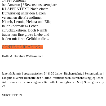
14,99 | Ansehen
bei Amazon | *Rezensionsexemplare
KLAPPENTEXT Nach einem
Bürgerkrieg unter den Hexen
versuchen die Freundinnen
Niamh, Leonie, Helena und Elle,
in ihr »normales« Leben
zurückzukehren. Doch Niamh
trauert um ihre große Liebe und
hadert mit ihren Gefühlen für…
CONTINUE READING...
Hallo & Herzlich Willkommen
Janet & Sunniy | etwas zwischen 34 & 39 Jahre | Büchersüchtig | Serienjunkies |
Fangirls diverser Bücherreihen / Filme | Verrückt nach Merchandising jeglicher
Art | Träumen von einer eigenen Bibliothek im englischen Stil |
Never grown up
<3
VERTIEFT IN: