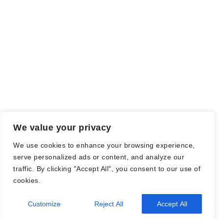
Falls einige Daten als Werbung gekennzeichnet sind, handelt es
sich hierbei um Vorgaben, seitens des Verlages/Autoren/der
Agentur.
Mit einem Klick auf die
verwendeten Links
verlassen sie die
Webseite und es werden Daten an die jeweiligen Server der Seiten
gesendet.
We value your privacy
© Nadine Stang || Bücherhummel 2016 - 2018 ||
Impressum
||
We use cookies to enhance your browsing experience,
Datenschutzbestimmung
||
Disclaimer
serve personalized ads or content, and analyze our
traffic. By clicking "Accept All", you consent to our use of
cookies.
Customize
Reject All
Accept All
2026
| Theme by
Spiracle Themes