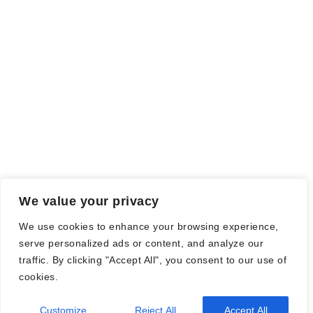
Meinung wird dadurch nicht beeinflusst.
Falls einige Daten als Werbung gekennzeichnet sind, handelt es
sich hierbei um Vorgaben, seitens des Verlages/Autoren/der
Agentur.
Mit einem Klick auf die
verwendeten Links
verlassen sie die
Webseite und es werden Daten an die jeweiligen Server der Seiten
gesendet.
We value your privacy
© Nadine Stang || Bücherhummel 2016 - 2018 ||
Impressum
||
We use cookies to enhance your browsing experience,
Datenschutzbestimmung
||
Disclaimer
serve personalized ads or content, and analyze our
traffic. By clicking "Accept All", you consent to our use of
cookies.
2026
| Theme by
Spiracle Themes
Customize
Reject All
Accept All