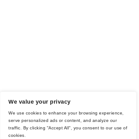
ich als Tausch gegen eine Rezension erhalten habe. Meine
Meinung wird dadurch nicht beeinflusst.
Falls einige Daten als Werbung gekennzeichnet sind, handelt es
sich hierbei um Vorgaben, seitens des Verlages/Autoren/der
Agentur.
Mit einem Klick auf die
verwendeten Links
verlassen sie die
Webseite und es werden Daten an die jeweiligen Server der Seiten
gesendet.
We value your privacy
© Nadine Stang || Bücherhummel 2016 - 2018 ||
Impressum
||
We use cookies to enhance your browsing experience,
Datenschutzbestimmung
||
Disclaimer
serve personalized ads or content, and analyze our
traffic. By clicking "Accept All", you consent to our use of
cookies.